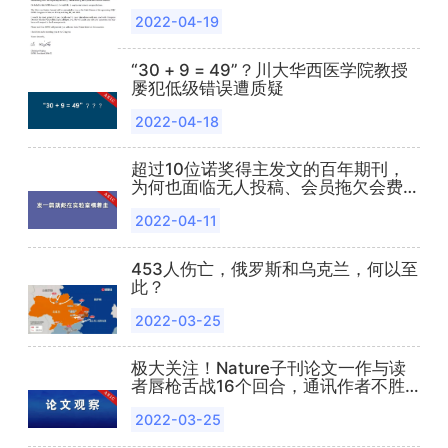
篇
2022-04-19
“30 + 9 = 49”？川大华西医学院教授
屡犯低级错误遭质疑
2022-04-18
超过10位诺奖得主发文的百年期刊，
为何也面临无人投稿、会员拖欠会费的
窘境？
2022-04-11
453人伤亡，俄罗斯和乌克兰，何以至
此？
2022-03-25
极大关注！Nature子刊论文一作与读
者唇枪舌战16个回合，通讯作者不胜
其烦下场开撕……
2022-03-25