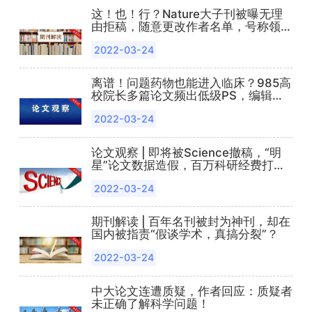
这！也！行？Nature大子刊被曝无理
由拒稿，随意更改作者名单，号称领域
第一却专做荒唐事......
2022-03-24
离谱！问题药物也能进入临床？985高
校院长多篇论文频出低级PS，编辑部
敷衍了事装聋作哑......
2022-03-24
论文观察 | 即将被Science撤稿，“明
星”论文数据造假，百万科研经费打水
漂
2022-03-24
期刊解读 | 百年名刊被封为神刊，却在
国内被指责“假谈学术，真搞分裂”？
2022-03-24
中大论文连遭质疑，作者回应：质疑者
未正确了解科学问题！