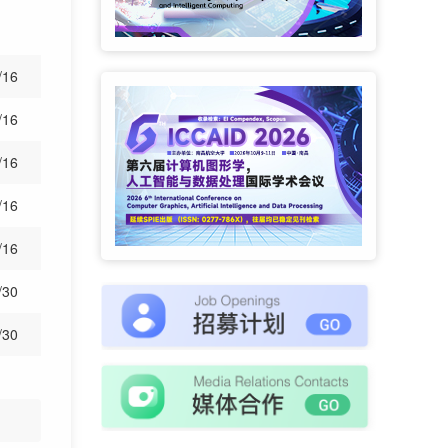
/16
/16
/16
/16
/16
/30
/30