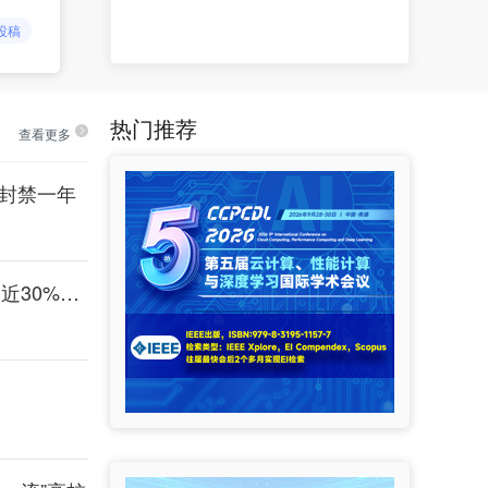
投稿
热门推荐
查看更多
被封禁一年
每一滴酒都在“吃掉”大脑！斯坦福最新：即便每天只小酌，近30%脑区血流减少、46%皮层变薄，且年龄越大脑损伤越重！喝酒无安全阈值