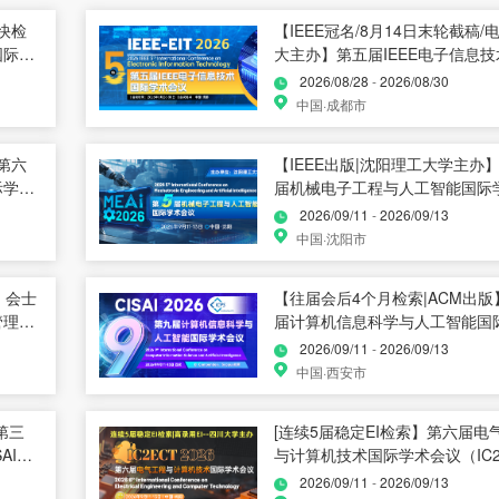
快检
【IEEE冠名/8月14日末轮截稿/
国际学
大主办】第五届IEEE电子信息
学术会议（EIT 2026）
2026/08/28
-
2026/08/30
中国·成都市
第六
【IEEE出版|沈阳理工大学主办
际学术
届机械电子工程与人工智能国际
议（MEAI 2026）
2026/09/11
-
2026/09/13
中国·沈阳市
、会士
【往届会后4个月检索|ACM出版
管理国
届计算机信息科学与人工智能国
会议(CISAI 2026)
2026/09/11
-
2026/09/13
中国·西安市
第三
[连续5届稳定EI检索】第六届电
IE
与计算机技术国际学术会议（IC2
2026）
2026/09/11
-
2026/09/13