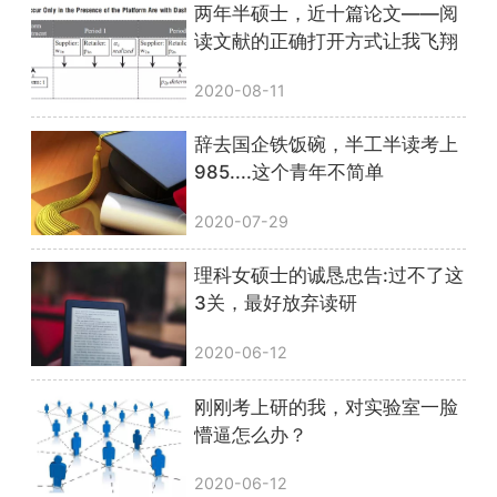
两年半硕士，近十篇论文——阅
读文献的正确打开方式让我飞翔
2020-08-11
辞去国企铁饭碗，半工半读考上
985....这个青年不简单
2020-07-29
理科女硕士的诚恳忠告:过不了这
3关，最好放弃读研
2020-06-12
刚刚考上研的我，对实验室一脸
懵逼怎么办？
2020-06-12