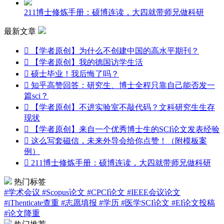
211博士修炼手册：硕博连读，大四就带师兄做科研
最新文章

【学者原创】为什么不创建中国的高水平期刊？

【学者原创】我的德国访学生活

硕士毕业！我后悔了吗？

知乎高赞回答：研究生、博士全程只靠自己能否发一
篇sci？

【学者原创】不进实验室不敲代码？文科研究生生存
现状

【学者原创】来自一个优秀博士生的SCI论文发表经验

这么写套磁信，未来外导会给你点赞！（附模板案
例）

211博士修炼手册：硕博连读，大四就带师兄做科研
热门标签
#学术会议
#Scopus论文
#CPCI论文
#IEEE会议论文
#iThenticate查重
#志愿填报
#学历
#医学SCI论文
#EI论文投稿
#论文降重