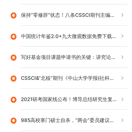
保持“零修辞”状态！八条CSSCI期刊主编论文写作用词建议
中国统计年鉴2.0+九大微观数据免费下载！附多种常用转换方式
写好基金项目课题申请书的关键：讲究论证逻辑
CSSCI&“北核”期刊《中山大学学报(社科版)》2021年最新论文PDF版免费下载
2021研考国家线公布！博导总结研究生复试导师最看重这8点
985高校寒门硕士自杀，“两会”委员建议：将“婚恋”“金融”等设为高校必修课