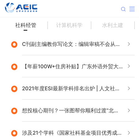
社科经管
计算机科学
水利土建
C刊副主编教你写论文：编辑审稿不会从头看到尾
【年薪100W+住房补贴】广东外语外贸大学南国商学院诚聘社科人才
2021年度ESI最新学科排名出炉 | 人文社科这所“双非”进步最大！4个“新秀”上榜
想投核心期刊？一张图帮你顺利过渡“北核”有效期
涉及21个学科《国家社科基金项目优秀成果选介汇编》出版