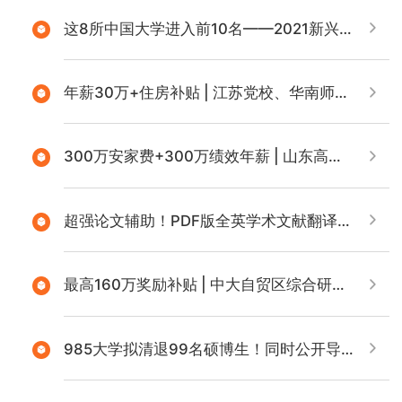
这8所中国大学进入前10名——2021新兴经济体大学排名发布
年薪30万+住房补贴 | 江苏党校、华南师大诚聘社科人才
300万安家费+300万绩效年薪 | 山东高校、中大南方学院诚聘社科人才
超强论文辅助！PDF版全英学术文献翻译一次搞定
最高160万奖励补贴 | 中大自贸区综合研究院、深大经济学博士后流动站诚聘社科人才
985大学拟清退99名硕博生！同时公开导师姓名