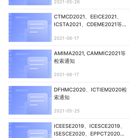
2021-05-26
CTMCD2021、EEICE2021、
ICSTA2021、CDEME2021等见
刊通知
2021-06-17
AMIMA2021, CAMMIC2021等
检索通知
2021-06-17
DFHMC2020、ICTIEM2020检
索通知
2021-05-25
ICEESE2019、ICESCE2019、
ISESCE2020、EPPCT2020见