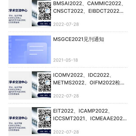
BMSAI2022、CAMMIC2022、
CNSCT2022、EIBDCT2022检
索通知
2022-07-28
MSGCE2021见刊通知
2021-05-18
ICOMV2022、IDC2022、
METMS2022、OIFM2022检索
通知
2022-07-28
EIT2022、ICAMP2022、
ICCSMT2021、ICMEAAE2022
检索通知
2022-07-28