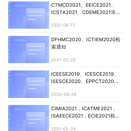
CTMCD2021、EEICE2021、
ICSTA2021、CDEME2021等见
刊通知
2021-06-17
DFHMC2020、ICTIEM2020检
索通知
2021-05-25
ICEESE2019、ICESCE2019、
ISESCE2020、EPPCT2020见
刊通知
2020-04-26
CIMIA2021，ICATME2021，
ISAEECE2021，ECIE2021检索
通知
2021-05-24