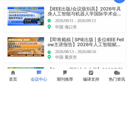
【IEEE出版/会议级别高】2026年具
身人工智能与机器人学国际学术会议
（ICEAR 2026）
2026/09/11 - 2026/09/13
中国·海口市
【即将截稿 | SPIE出版 | 多位IEEE Fell
ow主讲报告】2026年人工智能赋能
社会发展国际学术会议（AI4Society
2026/08/13 - 2026/08/16
2026）
中国·重庆市
【Scopus 期刊合作会议】2026年智
慧农业与可持续发展国际学术会议
首页
会议中心
期刊推荐
编译支持
热门资讯
（SASD 2026）
2026/08/13 - 2026/08/15
马来西亚(Malaysia)
【IET出版！过往四届全部EI检索！】
第五届信息控制、电气工程及轨道交
通国际学术会议 (ICEERT 2026)
2026/08/13 - 2026/08/16
中国·哈尔滨市
【线上线下同步|线上参会已经开|JPC