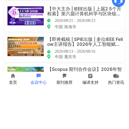
【中大主办 | IEEE出版 | 上届2.5个月
检索】第六届计算机科学与区块链国
际学术会议（CCSB 2026）
2026/08/21 - 2026/08/23
中国·珠海市
【即将截稿 | SPIE出版 | 多位IEEE Fell
ow主讲报告】2026年人工智能赋能
社会发展国际学术会议（AI4Society
2026/08/13 - 2026/08/16
2026）
中国·重庆市
【Scopus 期刊合作会议】2026年智
慧农业与可持续发展国际学术会议
（SASD 2026）
2026/08/13 - 2026/08/15
首页
会议中心
期刊推荐
编译支持
热门资讯
马来西亚(Malaysia)
【IET出版！过往四届全部EI检索！】
第五届信息控制、电气工程及轨道交
通国际学术会议 (ICEERT 2026)
2026/08/13 - 2026/08/16
中国·哈尔滨市
【线上线下同步|线上参会已经开|JPC