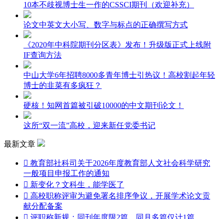
10本不歧视博士生一作的CSSCI期刊（欢迎补充）
论文中英文大小写、数字与标点的正确撰写方式
《2020年中科院期刊分区表》发布！升级版正式上线附
IF查询方法
中山大学6年招聘8000多青年博士引热议！高校割起年轻
博士的韭菜有多疯狂？
硬核！知网首篇被引破10000的中文期刊论文！
这所“双一流”高校，迎来新任党委书记
最新文章

教育部社科司关于2026年度教育部人文社会科学研究
一般项目申报工作的通知

新变化？文科生，能学医了

高校职称评审为避免署名排序争议，开展学术论文贡
献分配备案

评职称新规：同刊年度限2篇、同月多篇仅计1篇