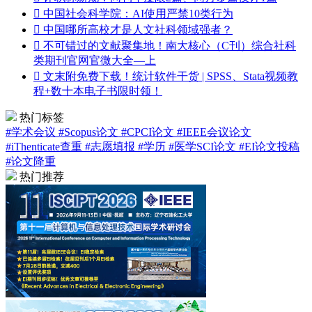

中国社会科学院：AI使用严禁10类行为

中国哪所高校才是人文社科领域强者？

不可错过的文献聚集地！南大核心（C刊）综合社科
类期刊官网官微大全—上

文末附免费下载！统计软件干货 | SPSS、Stata视频教
程+数十本电子书限时领！
热门标签
#学术会议
#Scopus论文
#CPCI论文
#IEEE会议论文
#iThenticate查重
#志愿填报
#学历
#医学SCI论文
#EI论文投稿
#论文降重
热门推荐