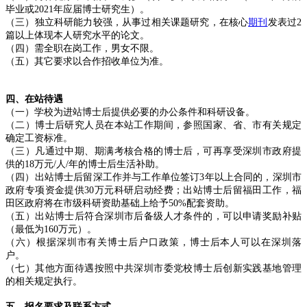
毕业或2021年应届博士研究生）。
（三）独立科研能力较强，从事过相关课题研究，在核心
期刊
发表过2
篇以上体现本人研究水平的论文。
（四）需全职在岗工作，男女不限。
（五）其它要求以合作招收单位为准。
四、在站待遇
（一）学校为进站博士后提供必要的办公条件和科研设备。
（二）博士后研究人员在本站工作期间，参照国家、省、市有关规定
确定工资标准。
（三）凡通过中期、期满考核合格的博士后，可再享受深圳市政府提
供的18万元/人/年的博士后生活补助。
（四）出站博士后留深工作并与工作单位签订3年以上合同的，深圳市
政府专项资金提供30万元科研启动经费；出站博士后留福田工作，福
田区政府将在市级科研资助基础上给予50%配套资助。
（五）出站博士后符合深圳市后备级人才条件的，可以申请奖励补贴
（最低为160万元）。
（六）根据深圳市有关博士后户口政策，博士后本人可以在深圳落
户。
（七）其他方面待遇按照中共深圳市委党校博士后创新实践基地管理
的相关规定执行。
五、报名要求及联系方式