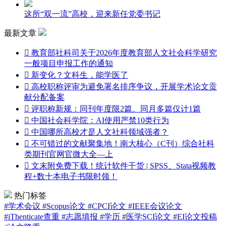
这所“双一流”高校，迎来新任党委书记
最新文章

教育部社科司关于2026年度教育部人文社会科学研究
一般项目申报工作的通知

新变化？文科生，能学医了

高校职称评审为避免署名排序争议，开展学术论文贡
献分配备案

评职称新规：同刊年度限2篇、同月多篇仅计1篇

中国社会科学院：AI使用严禁10类行为

中国哪所高校才是人文社科领域强者？

不可错过的文献聚集地！南大核心（C刊）综合社科
类期刊官网官微大全—上

文末附免费下载！统计软件干货 | SPSS、Stata视频教
程+数十本电子书限时领！
热门标签
#学术会议
#Scopus论文
#CPCI论文
#IEEE会议论文
#iThenticate查重
#志愿填报
#学历
#医学SCI论文
#EI论文投稿