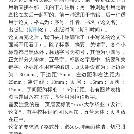
用后直接在那一页的下方注解；另一种则是引用之后
直接在文后一起写的。前一种适用于书籍，后一种适
用于论文，格式为：序号、作者、书名（论文名）、
出版社（
期刊
名）、出版时间（期刊时间）。
论文写完之后，我们要开始编辑了（手写体的论文下
面就不用看了）。除了标题、摘要、关键字、各个小
标题都是黑体外，标题字号为初号，其他为小四号，
正文部分为宋体、五号字。标题名字居中，摘要和关
键字、小标题不用首字缩进，页边距设置为：上边距
为：30 mm，下边距25mm；左边距和右边距为：
25mm；装订线：10mm；页眉： 16mm；页脚：
15mm。字间距为标准，1.5倍行距。若有图片表格，
图表题目放在下方，序号用阿拉伯数字。
需要注意的是，页眉要标明”xxxx大学毕业（设计）
论文“，有学校标识的可以添加，五号宋体；页脚放
在正中。
论文的要求除了格式外，必须保持画面整洁，切忌眼