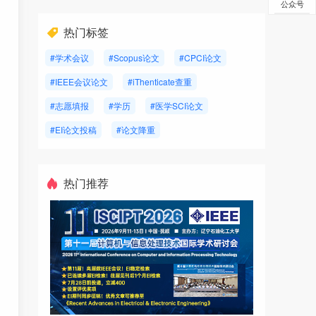
公众号
热门标签
#学术会议
#Scopus论文
#CPCI论文
#IEEE会议论文
#iThenticate查重
#志愿填报
#学历
#医学SCI论文
#EI论文投稿
#论文降重
热门推荐