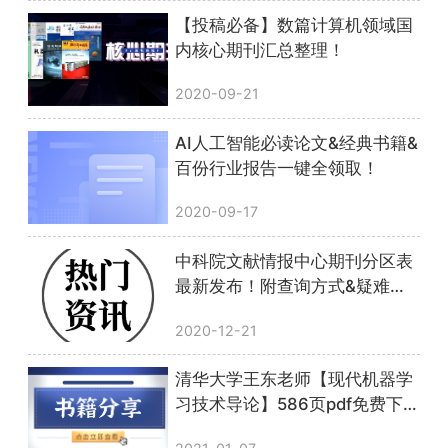
【投稿必备】数篇计算机领域国
内核心期刊汇总整理！
2020-09-21
AI人工智能必读论文&经典书籍&
百份行业报告一键全领取！
2020-09-17
中科院文献情报中心期刊分区表
最新发布！附查询方式&疑难解
答！
2020-12-21
清华大学王东老师【现代机器学
习技术导论】586页pdf免费下
载