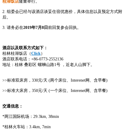
桂湖饭店
隆重举行。
2. 组委会已经与该酒店谈妥住宿优惠价，具体信息以及预定方式附
后。
3. 请务必在
2019年7月8日
前回复参会回执。
酒店以及联系方式如下：
桂林桂湖饭店（
Click
）
酒店联系电话：+86-0773-2552136
地址：桂林 叠彩区 螺蛳山路1号 ，近老人山脚下。
>>标准双床房，330元/天 (两个床位、Interenet网、含早餐)
>>
标准大床房，350
元
/
天
(
一个床位、
Interenet
网、含早餐
)
交通信息：
*两江国际机场：29.3km, 38min
*桂林火车站：3.4km, 7min