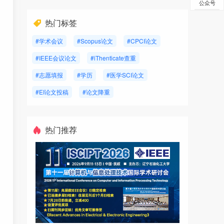
公众号
热门标签
#学术会议
#Scopus论文
#CPCI论文
#IEEE会议论文
#iThenticate查重
#志愿填报
#学历
#医学SCI论文
#EI论文投稿
#论文降重
热门推荐