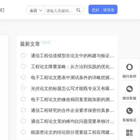
们
会议
您好，请登录

最新文章
通信工程信道模型在论文中的构建与验证方法

工程论文降重策略：从方法到实践的优化途径

电子工程论文图表中测试条件的详略把握与撰写规范
顾问老师

光伏论文的标题怎么写才能既专业又有吸引力

电子工程论文的修改稿回复里能加新的测试结果吗
微信客服

通信工程研究的合作企业要求保密仿真参数怎么处理

通信工程论文里的峰均比问题需要单独讨论吗
客服电话

能源类论文的结论部分需要提工程应用建议吗
