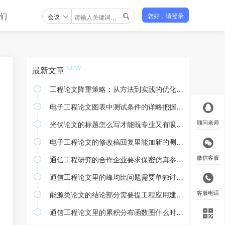
们
会议
您好，请登录

最新文章
工程论文降重策略：从方法到实践的优化途径

电子工程论文图表中测试条件的详略把握与撰写规范

光伏论文的标题怎么写才能既专业又有吸引力
顾问老师

电子工程论文的修改稿回复里能加新的测试结果吗

通信工程研究的合作企业要求保密仿真参数怎么处理
微信客服

通信工程论文里的峰均比问题需要单独讨论吗

能源类论文的结论部分需要提工程应用建议吗
客服电话

通信工程论文里的累积分布函数图什么时候用
