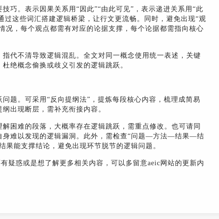
技巧。表示因果关系用“因此”“由此可见”，表示递进关系用“此
”，通过这些词汇搭建逻辑桥梁，让行文更流畅。同时，避免出现“观
的情况，每个观点都需有对应的论据支撑，每个论据都需指向核心
、指代不清导致逻辑混乱。全文对同一概念使用统一表述，关键
，杜绝概念偷换或歧义引发的逻辑跳跃。
问题。可采用“反向提纲法”，提炼每段核心内容，梳理成简易
提纲出现断层，需补充衔接内容。
理解困难的段落，大概率存在逻辑跳跃，需重点修改。也可请同
自身难以发现的逻辑漏洞。此外，需检查“问题—方法—结果—结
，结果能支撑结论，避免出现环节脱节的逻辑问题。
还有疑惑或是想了解更多相关内容，可以多留意aeic网站的更新内