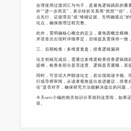
合理使用过渡词汇与句子，是避免逻辑跳跃的重要
外”“进一步而言”，表示转折关系用“然而”“但
点先行、证据滞后”或“堆砌证据、无明确观点”
论点，确保推理过程完整。
此外，需明确核心概念的定义，避免因概念模糊
术语首次出现时详细界定，后续提及需保持一致
三、后期检查：多维度复盘，排查逻辑漏洞
论文初稿完成后，需通过多维度检查排查逻辑跳跃
提纲，检查各部分是否连贯、逻辑是否通顺，若
同时，可尝试大声朗读论文，若出现阅读卡顿、
行或导师审阅，从读者视角提出改进建议，排查
论”是否对齐，确保研究方法能解决提出的问题
今天aeic小编的相关知识分享就到这里啦，如果
容。