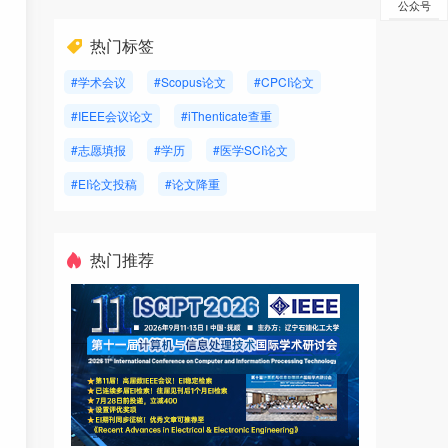
公众号
热门标签
#学术会议
#Scopus论文
#CPCI论文
#IEEE会议论文
#iThenticate查重
#志愿填报
#学历
#医学SCI论文
#EI论文投稿
#论文降重
热门推荐