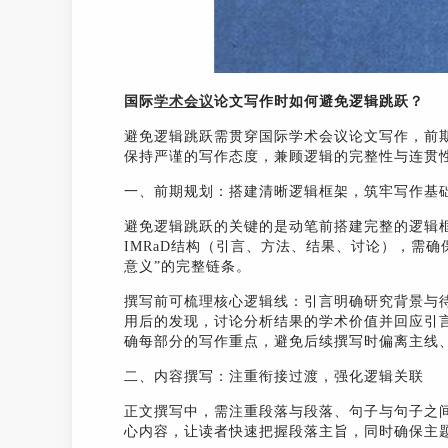
国际
学术会议
论文写作时如何避免逻辑跳跃？
避免逻辑跳跃需贯穿国际学术会议论文写作，前
保持严谨的写作态度，兼顾逻辑的完整性与连贯性
一、前期规划：搭建清晰逻辑框架，筑牢写作基
避免逻辑跳跃的关键的是动笔前搭建完整的逻辑
IMRaD结构（引言、方法、结果、讨论），需
意义”的完整链条。
撰写前可梳理核心逻辑线：引言明确研究背景与
用后的发现，讨论分析结果的学术价值并回应引
确每部分的写作重点，避免后续撰写时偏离主线
二、内容撰写：注重衔接过渡，强化逻辑关联
正文撰写中，需注重段落与段落、句子与句子之间
心内容，让读者快速把握段落主旨，同时确保主