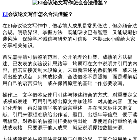
EI
会议论文写作怎么合法借鉴？
在EI会议论文写作中，借鉴前人成果是常见做法，但必须合法
合规。明确界限、掌握方法，既能吸收已有智慧，又能规避抄
袭风险，保障学术诚信与研究的可信度，本期aeic小编给大家
分享相关知识。
首先需弄清可借鉴的范围。公开的理论框架、成熟的方法描
述、已发表的实验设计思路等，均属可在文中说明并引用的内
容。但若直接复制大段原文、未重新表述的数据解释，或未注
明出处的观点，则构成抄袭。合法借鉴不是照搬，而是理解后
用自己的语言归纳，或在保留原意的基础上作必要改写。
操作上，文字借鉴应使用引述与转述结合的方式。对重要定义
或权威表述，可用引号标出原文并加注释；对其他内容，宜先
消化理解，再以简洁平实的语言重述，并在句末标注来源文
献。引用来源须准确给出作者、题目、出版年等信息，便于读
者核查。对数据的借鉴同样要标明出处，即使是自行重绘的曲
线或表格，只要源于他人成果，就应说明原始数据来源。
方法或流程的借鉴需注意还原与创新边界。若完全沿用他人实