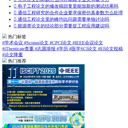

电子工程论文的修改稿回复里能加新的测试结果吗

通信工程研究的合作企业要求保密仿真参数怎么处理

通信工程论文里的峰均比问题需要单独讨论吗

能源类论文的结论部分需要提工程应用建议吗
热门标签
#学术会议
#Scopus论文
#CPCI论文
#IEEE会议论文
#iThenticate查重
#志愿填报
#学历
#医学SCI论文
#EI论文投稿
#论文降重
热门推荐