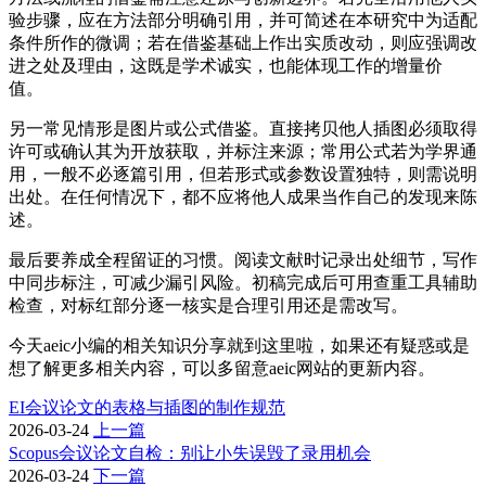
验步骤，应在方法部分明确引用，并可简述在本研究中为适配
条件所作的微调；若在借鉴基础上作出实质改动，则应强调改
进之处及理由，这既是学术诚实，也能体现工作的增量价
值。
另一常见情形是图片或公式借鉴。直接拷贝他人插图必须取得
许可或确认其为开放获取，并标注来源；常用公式若为学界通
用，一般不必逐篇引用，但若形式或参数设置独特，则需说明
出处。在任何情况下，都不应将他人成果当作自己的发现来陈
述。
最后要养成全程留证的习惯。阅读文献时记录出处细节，写作
中同步标注，可减少漏引风险。初稿完成后可用查重工具辅助
检查，对标红部分逐一核实是合理引用还是需改写。
今天aeic小编的相关知识分享就到这里啦，如果还有疑惑或是
想了解更多相关内容，可以多留意aeic网站的更新内容。
EI会议论文的表格与插图的制作规范
2026-03-24
上一篇
Scopus会议论文自检：别让小失误毁了录用机会
2026-03-24
下一篇