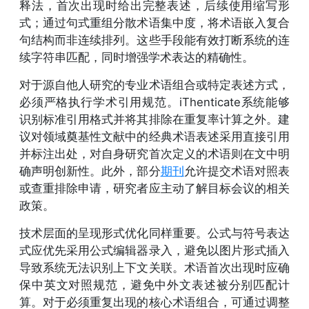
释法，首次出现时给出完整表述，后续使用缩写形
式；通过句式重组分散术语集中度，将术语嵌入复合
句结构而非连续排列。这些手段能有效打断系统的连
续字符串匹配，同时增强学术表达的精确性。
对于源自他人研究的专业术语组合或特定表述方式，
必须严格执行学术引用规范。iThenticate系统能够
识别标准引用格式并将其排除在重复率计算之外。建
议对领域奠基性文献中的经典术语表述采用直接引用
并标注出处，对自身研究首次定义的术语则在文中明
确声明创新性。此外，部分
期刊
允许提交术语对照表
或查重排除申请，研究者应主动了解目标会议的相关
政策。
技术层面的呈现形式优化同样重要。公式与符号表达
式应优先采用公式编辑器录入，避免以图片形式插入
导致系统无法识别上下文关联。术语首次出现时应确
保中英文对照规范，避免中外文表述被分别匹配计
算。对于必须重复出现的核心术语组合，可通过调整