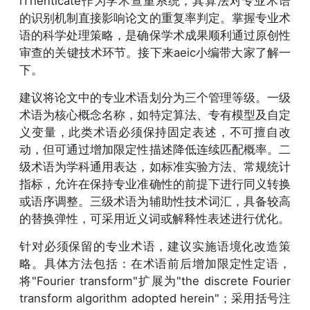
iThenticate作为学术查重系统，其算法对专业术语
的识别机制直接影响论文的重复率判定。掌握专业术
语的科学处理策略，是确保学术成果顺利通过原创性
审查的关键技术环节。接下来aeic小编带大家了解一
下。
建议将论文中的专业术语划分为三个管理等级。一级
术语为核心概念名称，如特定算法、专有模型及自定
义变量，此类术语必须保持固定表述，不可擅自改
动，但可通过增加限定性描述降低连续匹配概率。二
级术语为学科通用表达，如标准实验方法、常规统计
指标，允许在保持专业准确性的前提下进行同义转换
或语序调整。三级术语为辅助性技术词汇，具备较高
的替换弹性，可采用近义词或解释性表述进行优化。
针对必须保留的专业术语，建议实施语境化改造策
略。具体方法包括：在术语前后增加限定性定语，
将"Fourier transform"扩展为"the discrete Fourier
transform algorithm adopted herein"；采用括号注