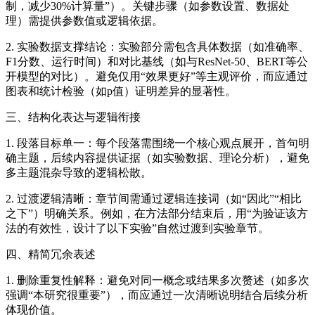
制，减少30%计算量”）。关键步骤（如参数设置、数据处
理）需提供参数值或逻辑依据。
2. 实验数据支撑结论：实验部分需包含具体数据（如准确率、
F1分数、运行时间）和对比基线（如与ResNet-50、BERT等公
开模型的对比）。避免仅用“效果更好”等主观评价，而应通过
图表和统计检验（如p值）证明差异的显著性。
三、结构化表达与逻辑衔接
1. 段落目标单一：每个段落需围绕一个核心观点展开，首句明
确主题，后续内容提供证据（如实验数据、理论分析），避免
多主题混杂导致的逻辑松散。
2. 过渡逻辑清晰：章节间需通过逻辑连接词（如“因此”“相比
之下”）明确关系。例如，在方法部分结束后，用“为验证该方
法的有效性，设计了以下实验”自然过渡到实验章节。
四、精简冗余表述
1. 删除重复性解释：避免对同一概念或结果多次赘述（如多次
强调“本研究很重要”），而应通过一次清晰说明结合后续分析
体现价值。