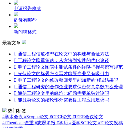
申请报告格式
韵母有哪些
新闻稿格式
最新文章

通信工程信道模型在论文中的构建与验证方法

工程论文降重策略：从方法到实践的优化途径

电子工程论文图表中测试条件的详略把握与撰写规范

光伏论文的标题怎么写才能既专业又有吸引力

电子工程论文的修改稿回复里能加新的测试结果吗

通信工程研究的合作企业要求保密仿真参数怎么处理

通信工程论文里的峰均比问题需要单独讨论吗

能源类论文的结论部分需要提工程应用建议吗
热门标签
#学术会议
#Scopus论文
#CPCI论文
#IEEE会议论文
#iThenticate查重
#志愿填报
#学历
#医学SCI论文
#EI论文投稿