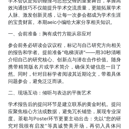
学术会议是知识碰撞与思想交锋的重要舞台，掌握高
效沟通技巧不仅能提升学术交流质量，更能拓展学术
人脉、激发创新灵感，让每一次参会都成为学术生涯
的宝贵财富。本期aeic小编给大家分享相关知识。
一、会前准备：胸有成竹方能从容应对
参会前务必研读会议议程，标记与自己研究方向相关
的报告和学者。提前准备"电梯演讲"——用30秒清晰
介绍自己的研究核心、创新点与潜在合作价值。随身
携带精简版名片或学术简介，确保关键信息一目了
然。同时，针对目标学者阅读其近期论文，带着具体
问题参会，避免泛泛而谈。
二、现场互动：倾听与表达的平衡艺术
学术报告后的提问环节是建立联系的黄金时机。提问
应聚焦核心方法或数据，避免冗长铺垫，展现专业深
度。茶歇与Poster环节更要主动出击：先以"您的研
究对我很有启发"等真诚赞美开场，再切入具体问