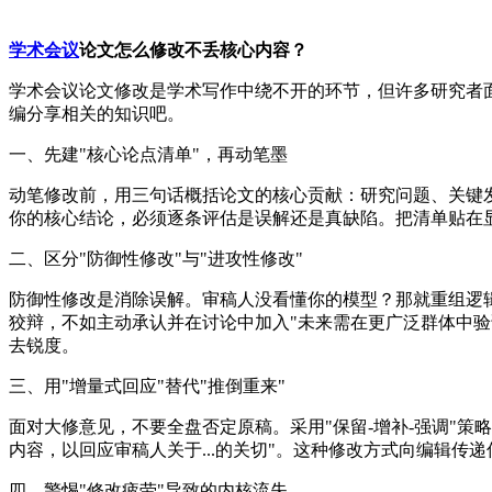
学术会议
论文怎么修改不丢核心内容？
学术会议论文修改是学术写作中绕不开的环节，但许多研究者面
编分享相关的知识吧。
一、先建"核心论点清单"，再动笔墨
动笔修改前，用三句话概括论文的核心贡献：研究问题、关键
你的核心结论，必须逐条评估是误解还是真缺陷。把清单贴在
二、区分"防御性修改"与"进攻性修改"
防御性修改是消除误解。审稿人没看懂你的模型？那就重组逻
狡辩，不如主动承认并在讨论中加入"未来需在更广泛群体中验
去锐度。
三、用"增量式回应"替代"推倒重来"
面对大修意见，不要全盘否定原稿。采用"保留-增补-强调"
内容，以回应审稿人关于...的关切"。这种修改方式向编辑传
四、警惕"修改疲劳"导致的内核流失