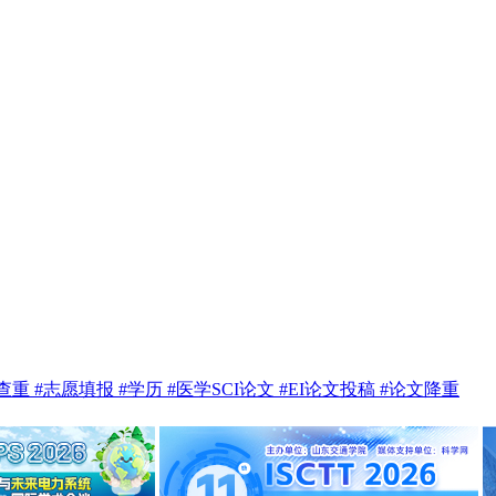
te查重
#志愿填报
#学历
#医学SCI论文
#EI论文投稿
#论文降重