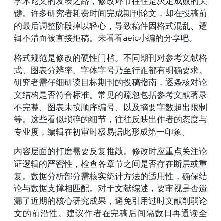
学术论文的发表之路，修改环节往往是决定成败的关
键。许多研究者耗费时间完成期刊论文，却在投稿前
的最后调整阶段掉以轻心，导致稿件因格式混乱、逻
辑不清而被直接拒稿。来看看aeic小编的分享吧。
格式规范是修改的硬性门槛。不同期刊对参考文献格
式、图表分辨率、字体字号乃至行距都有明确要求。
研究者需仔细研读目标期刊的投稿指南，逐条核对论
文结构是否符合标准。常见的疏忽包括参考文献著录
不完整、图表未按顺序编号、以及摘要字数超出限制
等。这些看似琐碎的细节，往往反映出作者的态度与
专业度，编辑在初审时极易据此形成第一印象。
内容层面的打磨需要反复推敲。修改时应重点关注论
证逻辑的严密性，检查各章节之间是否存在断层或重
复。数据分析部分需核实统计方法的适用性，确保结
论与数据支撑相匹配。对于文献综述，要审视是否遗
漏了近期的核心研究成果，避免引用过时文献削弱论
文的前沿性。建议作者在完稿后间隔数日再通读全