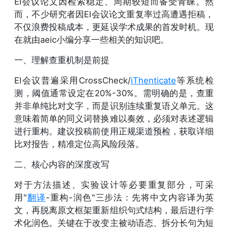
EI会议论文因检索稳定、周期较短而备受青睐。然
而，不少研究者因EI会议论文重复率过高遭遇拒稿，
不仅浪费投稿成本，更延误学术成果的首发时机。现
在就由aeic小编分享一些相关的知识吧。
一、理解查重机制是前提
EI会议普遍采用CrossCheck/
iThenticate
等系统检
测，阈值通常设定在20%-30%。需明确的是，查重
并非单纯比对文字，而是识别连续重复语义单元。这
意味着简单的同义词替换难以奏效，必须对表述逻辑
进行重构。建议投稿前使用正规渠道预检，获取详细
比对报告，精准定位高风险段落。
二、核心内容的深度改写
对于方法描述、实验设计等必要重复部分，可采
用"
翻译
-重构-润色"三步法：先将中文内容译为英
文，再脱离原文框架重新组织句式结构，最后进行学
术化润色。关键在于改变主被动语态、拆分长句为短