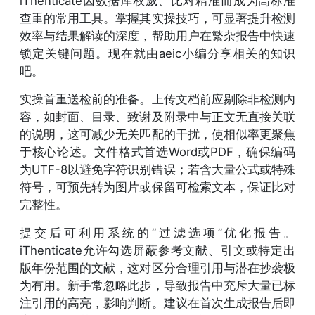
iThenticate因数据库权威、比对精准而成为高标准
查重的常用工具。掌握其实操技巧，可显著提升检测
效率与结果解读的深度，帮助用户在繁杂报告中快速
锁定关键问题。现在就由aeic小编分享相关的知识
吧。
实操首重送检前的准备。上传文档前应剔除非检测内
容，如封面、目录、致谢及附录中与正文无直接关联
的说明，这可减少无关匹配的干扰，使相似率更聚焦
于核心论述。文件格式首选Word或PDF，确保编码
为UTF-8以避免字符识别错误；若含大量公式或特殊
符号，可预先转为图片或保留可检索文本，保证比对
完整性。
提交后可利用系统的“过滤选项”优化报告。
iThenticate允许勾选屏蔽参考文献、引文或特定出
版年份范围的文献，这对区分合理引用与潜在抄袭极
为有用。新手常忽略此步，导致报告中充斥大量已标
注引用的高亮，影响判断。建议在首次生成报告后即