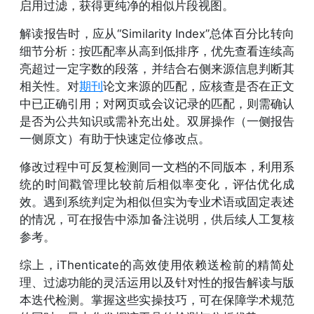
启用过滤，获得更纯净的相似片段视图。
解读报告时，应从“Similarity Index”总体百分比转向
细节分析：按匹配率从高到低排序，优先查看连续高
亮超过一定字数的段落，并结合右侧来源信息判断其
相关性。对
期刊
论文来源的匹配，应核查是否在正文
中已正确引用；对网页或会议记录的匹配，则需确认
是否为公共知识或需补充出处。双屏操作（一侧报告
一侧原文）有助于快速定位修改点。
修改过程中可反复检测同一文档的不同版本，利用系
统的时间戳管理比较前后相似率变化，评估优化成
效。遇到系统判定为相似但实为专业术语或固定表述
的情况，可在报告中添加备注说明，供后续人工复核
参考。
综上，iThenticate的高效使用依赖送检前的精简处
理、过滤功能的灵活运用以及针对性的报告解读与版
本迭代检测。掌握这些实操技巧，可在保障学术规范