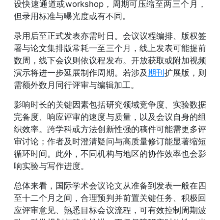
设快速通道或workshop，周期可压缩至两三个月，
但录用标准与曝光度或有不同。
录用后至正式发表亦需时日。会议议程编排、版权签
署与论文集排版常耗一至三个月，线上发表可能提前
数周，线下会议则依议程发布。开放获取或附加视频
演示将进一步延展制作周期。若涉及
期刊
扩展版，则
需额外数月同行评审与编辑加工。
影响时长的关键因素包括研究领域竞争度、实验数据
完备度、响应评审的速度与质量，以及会议自身的组
织效率。跨学科或方法创新性强的稿件可能需更多评
审讨论；作者及时澄清疑问与高质量修订能显著缩短
循环时间。此外，不同机构与地区的协作效率也会影
响实验与写作进度。
总体来看，国际学术会议论文从准备到发表一般在四
至十二个月之间，合理预判并前置关键任务、积极回
应评审意见、熟悉目标会议流程，可有效控制周期波