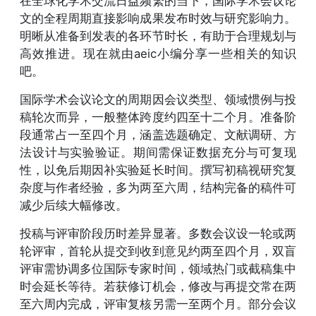
在全球化学术交流日益频繁的当下，国际学术会议论
文的全程周期直接影响成果发布时效与研究影响力。
明晰从准备到发表的各环节时长，有助于合理规划与
高效推进。现在就由aeic小编分享一些相关的知识
吧。
国际学术会议论文的周期因会议类型、领域惯例与投
稿轮次而异，一般整体跨度约四至十二个月。准备阶
段通常占一至四个月，涵盖选题确定、文献调研、方
法设计与实验验证。期间需保证数据充分与可复现
性，以免后期因补实验延长时间。撰写初稿视研究复
杂度与作者经验，多为两至六周，结构完备的稿件可
减少后续大幅修改。
投稿与评审阶段历时差异显著。多数会议设一轮或两
轮评审，首轮从提交到收到意见约两至四个月，双盲
评审需协调多位国际专家时间，领域热门或截稿集中
时会延长等待。若获修订机会，修改与再提交常在两
至六周内完成，评审复核另需一至两个月。部分会议