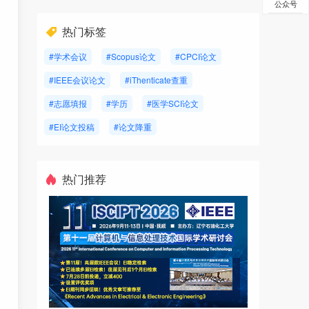
公众号
热门标签
#学术会议
#Scopus论文
#CPCI论文
#IEEE会议论文
#iThenticate查重
#志愿填报
#学历
#医学SCI论文
#EI论文投稿
#论文降重
热门推荐