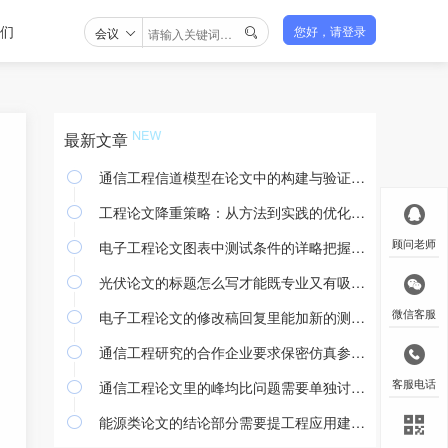
们
会议
您好，请登录

最新文章
通信工程信道模型在论文中的构建与验证方法

工程论文降重策略：从方法到实践的优化途径

电子工程论文图表中测试条件的详略把握与撰写规范
顾问老师

光伏论文的标题怎么写才能既专业又有吸引力

电子工程论文的修改稿回复里能加新的测试结果吗
微信客服

通信工程研究的合作企业要求保密仿真参数怎么处理

通信工程论文里的峰均比问题需要单独讨论吗
客服电话

能源类论文的结论部分需要提工程应用建议吗
