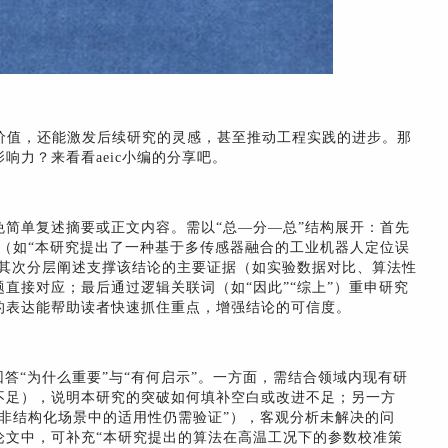
价值，还能激发后续研究的灵感，甚至推动工程实践的进步。那
响力？来看看aeic小编的分享吧。
简单复述摘要或正文内容。需以“总—分—总”结构展开：首先
点（如“本研究提出了一种基于多传感器融合的工业机器人定位误
；其次分层阐述支撑该结论的主要证据（如实验数据对比、算法性
直接对应；最后通过逻辑关联词（如“因此”“综上”）重申研究
的表达能帮助读者快速抓住重点，增强结论的可信度。
答“为什么重要”与“有何启示”。一方面，需结合领域内现有研
不足），说明本研究的突破如何填补空白或改进不足；另一方
非结构化场景中的适用性仍需验证”），客观分析未解决的问
论文中，可补充“本研究提出的算法在高温工况下的参数校准策