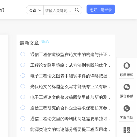
们
会议
您好，请登录

最新文章
通信工程信道模型在论文中的构建与验证方法

工程论文降重策略：从方法到实践的优化途径

电子工程论文图表中测试条件的详略把握与撰写规范
顾问老师

光伏论文的标题怎么写才能既专业又有吸引力

电子工程论文的修改稿回复里能加新的测试结果吗
微信客服

通信工程研究的合作企业要求保密仿真参数怎么处理

通信工程论文里的峰均比问题需要单独讨论吗
客服电话

能源类论文的结论部分需要提工程应用建议吗
