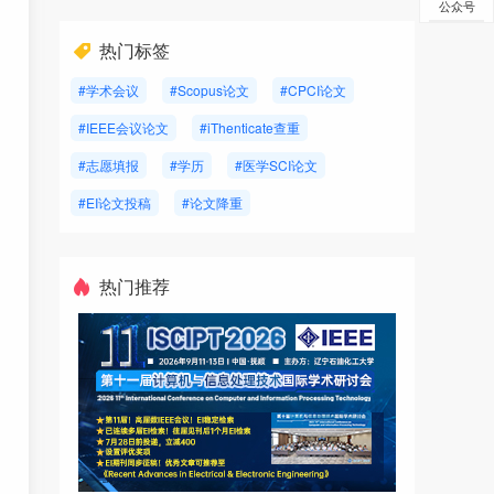
公众号
热门标签
#学术会议
#Scopus论文
#CPCI论文
#IEEE会议论文
#iThenticate查重
#志愿填报
#学历
#医学SCI论文
#EI论文投稿
#论文降重
热门推荐