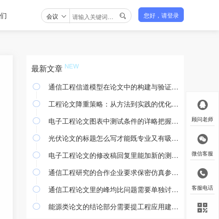
们
会议
您好，请登录

最新文章
通信工程信道模型在论文中的构建与验证方法

工程论文降重策略：从方法到实践的优化途径

电子工程论文图表中测试条件的详略把握与撰写规范
顾问老师

光伏论文的标题怎么写才能既专业又有吸引力

电子工程论文的修改稿回复里能加新的测试结果吗
微信客服

通信工程研究的合作企业要求保密仿真参数怎么处理

通信工程论文里的峰均比问题需要单独讨论吗
客服电话

能源类论文的结论部分需要提工程应用建议吗
