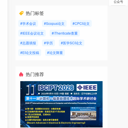
公众号
热门标签
#学术会议
#Scopus论文
#CPCI论文
#IEEE会议论文
#iThenticate查重
#志愿填报
#学历
#医学SCI论文
#EI论文投稿
#论文降重
热门推荐