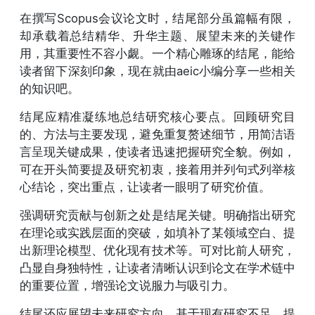
在撰写Scopus会议论文时，结尾部分虽篇幅有限，
却承载着总结精华、升华主题、展望未来的关键作
用，其重要性不容小觑。一个精心雕琢的结尾，能给
读者留下深刻印象，现在就由aeic小编分享一些相关
的知识吧。
结尾应精准凝练地总结研究核心要点。回顾研究目
的、方法与主要发现，避免重复赘述细节，用简洁语
言呈现关键成果，使读者迅速把握研究全貌。例如，
可在开头简要提及研究初衷，接着用并列句式列举核
心结论，突出重点，让读者一眼明了研究价值。
强调研究贡献与创新之处是结尾关键。明确指出研究
在理论或实践层面的突破，如填补了某领域空白、提
出新理论模型、优化现有技术等。可对比前人研究，
凸显自身独特性，让读者清晰认识到论文在学术链中
的重要位置，增强论文说服力与吸引力。
结尾还应展望未来研究方向。基于现有研究不足，提