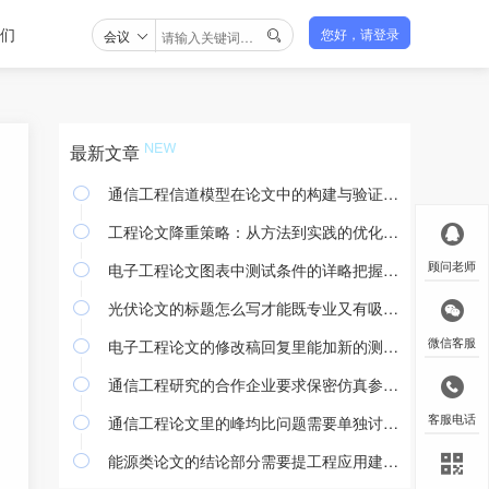
们
会议
您好，请登录

最新文章
通信工程信道模型在论文中的构建与验证方法

工程论文降重策略：从方法到实践的优化途径

电子工程论文图表中测试条件的详略把握与撰写规范
顾问老师

光伏论文的标题怎么写才能既专业又有吸引力

电子工程论文的修改稿回复里能加新的测试结果吗
微信客服

通信工程研究的合作企业要求保密仿真参数怎么处理

通信工程论文里的峰均比问题需要单独讨论吗
客服电话

能源类论文的结论部分需要提工程应用建议吗
