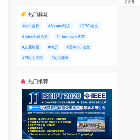
公众号
热门标签
#学术会议
#Scopus论文
#CPCI论文
#IEEE会议论文
#iThenticate查重
#志愿填报
#学历
#医学SCI论文
#EI论文投稿
#论文降重
热门推荐