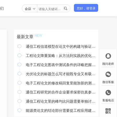
们
会议
您好，请登录

最新文章
通信工程信道模型在论文中的构建与验证方法

工程论文降重策略：从方法到实践的优化途径

电子工程论文图表中测试条件的详略把握与撰写规范
顾问老师

光伏论文的标题怎么写才能既专业又有吸引力

电子工程论文的修改稿回复里能加新的测试结果吗
微信客服

通信工程研究的合作企业要求保密仿真参数怎么处理

通信工程论文里的峰均比问题需要单独讨论吗
客服电话

能源类论文的结论部分需要提工程应用建议吗
