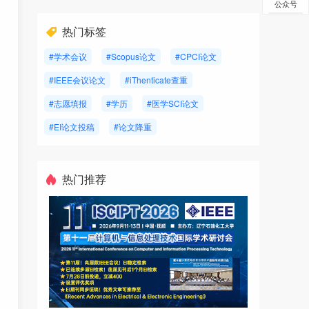
公众号
热门标签
#学术会议
#Scopus论文
#CPCI论文
#IEEE会议论文
#iThenticate查重
#志愿填报
#学历
#医学SCI论文
#EI论文投稿
#论文降重
热门推荐