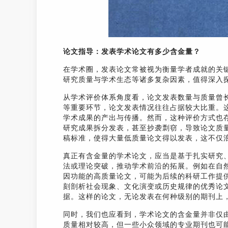
论文指导：发表学术论文有多少含金量？
在学术圈，发表论文常被视为衡量学者成就的关
研究质量与学术生态等诸多复杂因素，值得深入探
从学术评价体系角度看，论文发表数量与质量曾
等重要环节，论文发表情况往往占据较大比重。
学术成果的产出与传播。然而，这种评价方式也存
研究成果拆分发表，甚至抄袭剽窃，导致论文质
稿标准，使得大量低质量论文得以发表，这不仅
真正有含金量的学术论文，应当是基于扎实研究
法或理论突破，推动学术前沿的拓展。例如在自
因功能的高质量论文，可能为后续的科研工作提
刻剖析社会现象、文化演变或历史规律的优秀论
据。这样的论文，无论发表在何种级别的期刊上
同时，我们也应看到，学术论文的含金量并非仅
质量相对较高，但一些小众领域的专业期刊也可能