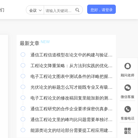
们
会议
您好，请登录

最新文章
通信工程信道模型在论文中的构建与验证方法

工程论文降重策略：从方法到实践的优化途径

电子工程论文图表中测试条件的详略把握与撰写规范
顾问老师

光伏论文的标题怎么写才能既专业又有吸引力

电子工程论文的修改稿回复里能加新的测试结果吗
微信客服

通信工程研究的合作企业要求保密仿真参数怎么处理

通信工程论文里的峰均比问题需要单独讨论吗
客服电话

能源类论文的结论部分需要提工程应用建议吗
