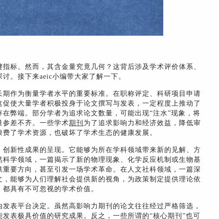
键指标。然而，其含金量究竟几何？这背后涉及学术评价体系、
讨。接下来aeic小编带大家了解一下。
长期作为衡量学者水平的重要标准。在职称评定、科研项目申请
这促使大量学者积极投身于论文撰写与发表，一定程度上推动了
在弊端。部分学者为追求论文数量，可能出现“注水”现象，将
量参差不齐。一些学术
期刊
为了追求影响力和经济效益，降低审
浪费了学术资源，也破坏了学术生态的健康发展。
、创新性成果的呈现。它能够为所在学科领域带来新的见解、方
然科学领域，一篇揭示了新的物理现象、化学反应机制或生物基
供重要方向，甚至引发一场学术革命。在人文社科领域，一篇深
文，能够为人们理解社会提供新的视角，为政策制定提供理论依
，都具有不可忽视的学术价值。
由发表平台决定。虽然高影响力期刊的论文往往经过严格筛选，
发表极具价值的研究成果。反之，一些所谓的“核心期刊”也可