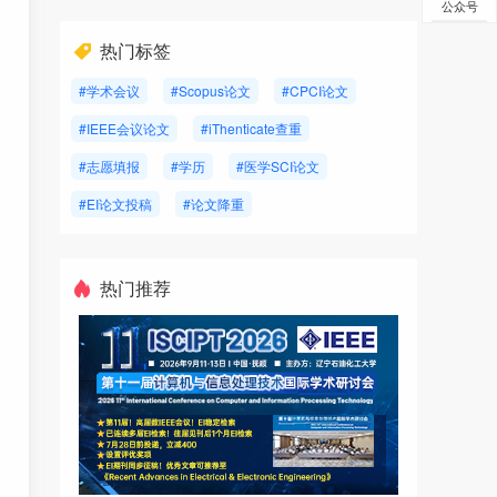
公众号
热门标签
#学术会议
#Scopus论文
#CPCI论文
#IEEE会议论文
#iThenticate查重
#志愿填报
#学历
#医学SCI论文
#EI论文投稿
#论文降重
热门推荐