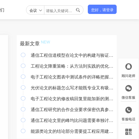
们
会议
您好，请登录

最新文章
通信工程信道模型在论文中的构建与验证方法

工程论文降重策略：从方法到实践的优化途径

电子工程论文图表中测试条件的详略把握与撰写规范
顾问老师

光伏论文的标题怎么写才能既专业又有吸引力

电子工程论文的修改稿回复里能加新的测试结果吗
微信客服

通信工程研究的合作企业要求保密仿真参数怎么处理

通信工程论文里的峰均比问题需要单独讨论吗
客服电话

能源类论文的结论部分需要提工程应用建议吗
