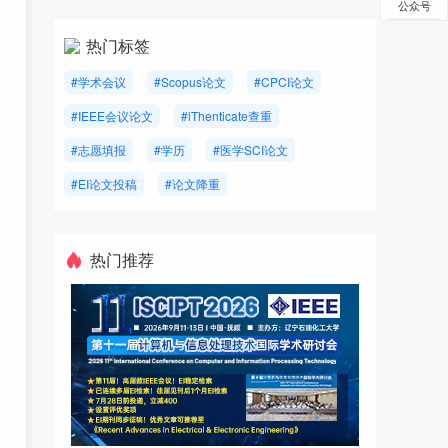
公众号
热门标签
#学术会议
#Scopus论文
#CPCI论文
#IEEE会议论文
#iThenticate查重
#志愿填报
#学历
#医学SCI论文
#EI论文投稿
#论文降重
热门推荐