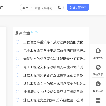
们
会议
您好，请登录

最新文章
工程论文降重策略：从方法到实践的优化途径

电子工程论文图表中测试条件的详略把握与撰写规范

光伏论文的标题怎么写才能既专业又有吸引力
顾问老师

电子工程论文的修改稿回复里能加新的测试结果吗

通信工程研究的合作企业要求保密仿真参数怎么处理
微信客服

通信工程论文里的峰均比问题需要单独讨论吗

能源类论文的结论部分需要提工程应用建议吗
客服电话

通信工程论文里的累积分布函数图什么时候用
