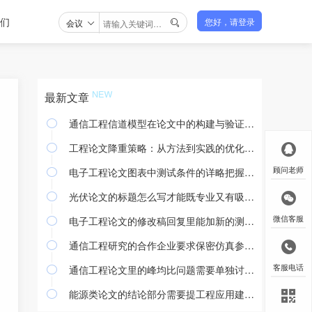
们
会议
您好，请登录

最新文章
通信工程信道模型在论文中的构建与验证方法

工程论文降重策略：从方法到实践的优化途径

电子工程论文图表中测试条件的详略把握与撰写规范
顾问老师

光伏论文的标题怎么写才能既专业又有吸引力

电子工程论文的修改稿回复里能加新的测试结果吗
微信客服

通信工程研究的合作企业要求保密仿真参数怎么处理

通信工程论文里的峰均比问题需要单独讨论吗
客服电话

能源类论文的结论部分需要提工程应用建议吗
