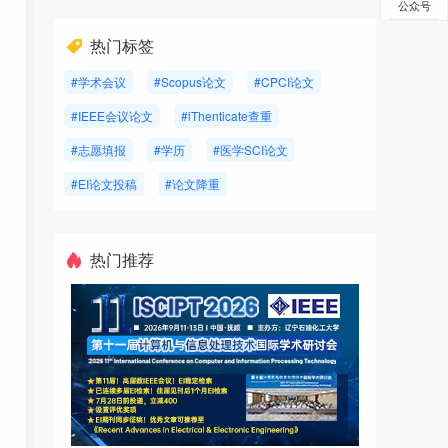
公众号
热门标签
#学术会议
#Scopus论文
#CPCI论文
#IEEE会议论文
#iThenticate查重
#志愿填报
#学历
#医学SCI论文
#EI论文投稿
#论文降重
热门推荐