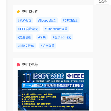
公众号
热门标签
#学术会议
#Scopus论文
#CPCI论文
#IEEE会议论文
#iThenticate查重
#志愿填报
#学历
#医学SCI论文
#EI论文投稿
#论文降重
热门推荐