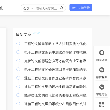
们
会议
您好，请登录

最新文章
工程论文降重策略：从方法到实践的优化途径

电子工程论文图表中测试条件的详略把握与撰写规范

光伏论文的标题怎么写才能既专业又有吸引力
顾问老师

电子工程论文的修改稿回复里能加新的测试结果吗

通信工程研究的合作企业要求保密仿真参数怎么处理
微信客服

通信工程论文里的峰均比问题需要单独讨论吗

能源类论文的结论部分需要提工程应用建议吗
客服电话

通信工程论文里的累积分布函数图什么时候用
