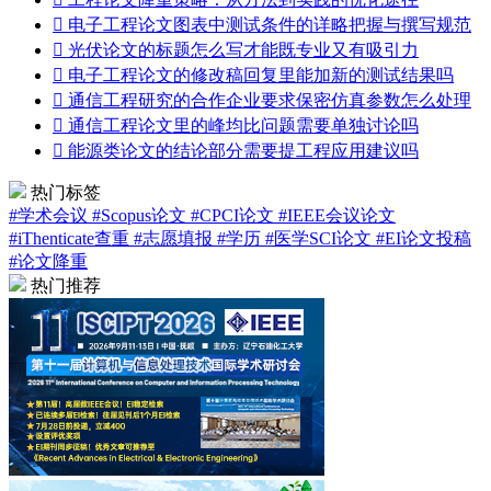

电子工程论文图表中测试条件的详略把握与撰写规范

光伏论文的标题怎么写才能既专业又有吸引力

电子工程论文的修改稿回复里能加新的测试结果吗

通信工程研究的合作企业要求保密仿真参数怎么处理

通信工程论文里的峰均比问题需要单独讨论吗

能源类论文的结论部分需要提工程应用建议吗
热门标签
#学术会议
#Scopus论文
#CPCI论文
#IEEE会议论文
#iThenticate查重
#志愿填报
#学历
#医学SCI论文
#EI论文投稿
#论文降重
热门推荐