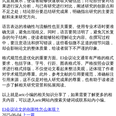
式直观展示，使读者能够快速获取关键信息；讨论部分要对结
果进行深入分析，与已有研究进行对比，阐述研究的创新点和
不足之处；结论部分要总结研究成果，明确指出研究的主要贡
献和未来研究方向。
语言表达的准确性与流畅性也至关重要。使用专业术语时要准
确无误，避免出现歧义。同时，语言要简洁明了，避免冗长复
杂的句子结构，使读者能够轻松理解论文内容。在撰写过程
中，要注意语法和拼写错误，这些看似微不足道的细节问题，
却会影响论文的整体质量，给读者留下不严谨的印象。
格式规范也是优化的重要方面。EI会议论文通常有严格的格式
要求，包括字体、字号、行距、图表格式等。严格按照会议要
求进行格式排版，不仅使论文看起来整洁美观，还体现了作者
对学术规范的尊重。此外，参考文献的引用要规范，准确标注
引用来源，这不仅是对他人研究成果的尊重，也有助于读者进
一步了解相关研究背景和拓展阅读。
以上就是aeic小编的相关知识分享了，如果需要了解更多的相
关内容，可以进入aeic网站内搜索关键词或联系站内小编。
EI会议论文的创新性怎么体现？
2025-06-04
上一篇