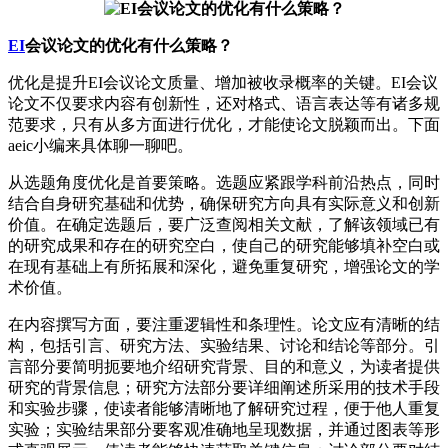
EI
会议论文的优化有什么策略？
优化是提升EI会议论文质量、增加被收录概率的关键。EI会议
论文不仅要求内容有创新性，还对格式、语言表达等有诸多规
范要求，只有从多方面进行优化，才能使论文脱颖而出。下面
aeic小编来具体聊一聊吧。
从选题角度优化是首要策略。选题应紧跟学科前沿热点，同时
结合自身研究基础和优势，确保研究方向具有实际意义和创新
价值。在确定选题后，要广泛查阅相关文献，了解该领域已有
的研究成果和存在的研究空白，使自己的研究能够填补空白或
在现有基础上有所拓展和深化，避免重复研究，增强论文的学
术价值。
在内容撰写方面，要注重逻辑性和条理性。论文应有清晰的结
构，包括引言、研究方法、实验结果、讨论和结论等部分。引
言部分要简明扼要地介绍研究背景、目的和意义，为读者提供
研究的背景信息；研究方法部分要详细阐述所采用的技术手段
和实验步骤，使读者能够清晰地了解研究过程，便于他人重复
实验；实验结果部分要客观准确地呈现数据，并通过图表等形