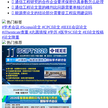

通信工程研究的合作企业要求保密仿真参数怎么处理

通信工程论文里的峰均比问题需要单独讨论吗

能源类论文的结论部分需要提工程应用建议吗
热门标签
#学术会议
#Scopus论文
#CPCI论文
#IEEE会议论文
#iThenticate查重
#志愿填报
#学历
#医学SCI论文
#EI论文投稿
#论文降重
热门推荐