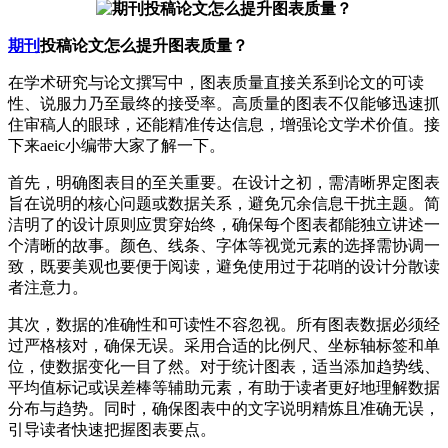
期刊
投稿论文怎么提升图表质量？
在学术研究与论文撰写中，图表质量直接关系到论文的可读
性、说服力乃至最终的接受率。高质量的图表不仅能够迅速抓
住审稿人的眼球，还能精准传达信息，增强论文学术价值。接
下来aeic小编带大家了解一下。
首先，明确图表目的至关重要。在设计之初，需清晰界定图表
旨在说明的核心问题或数据关系，避免冗余信息干扰主题。简
洁明了的设计原则应贯穿始终，确保每个图表都能独立讲述一
个清晰的故事。颜色、线条、字体等视觉元素的选择需协调一
致，既要美观也要便于阅读，避免使用过于花哨的设计分散读
者注意力。
其次，数据的准确性和可读性不容忽视。所有图表数据必须经
过严格核对，确保无误。采用合适的比例尺、坐标轴标签和单
位，使数据变化一目了然。对于统计图表，适当添加趋势线、
平均值标记或误差棒等辅助元素，有助于读者更好地理解数据
分布与趋势。同时，确保图表中的文字说明精炼且准确无误，
引导读者快速把握图表要点。