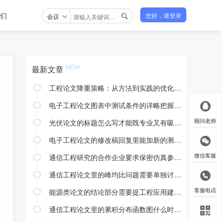
们
会议
您好，请登录

最新文章
工程论文降重策略：从方法到实践的优化途径

电子工程论文图表中测试条件的详略把握与撰写规范

光伏论文的标题怎么写才能既专业又有吸引力
顾问老师

电子工程论文的修改稿回复里能加新的测试结果吗

通信工程研究的合作企业要求保密仿真参数怎么处理
微信客服

通信工程论文里的峰均比问题需要单独讨论吗

能源类论文的结论部分需要提工程应用建议吗
客服电话

通信工程论文里的累积分布函数图什么时候用
