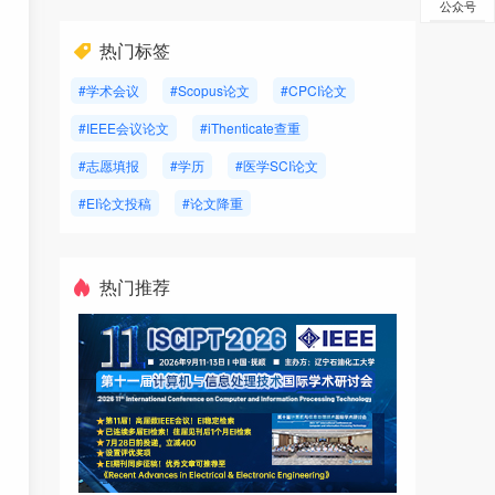
公众号
热门标签
#学术会议
#Scopus论文
#CPCI论文
#IEEE会议论文
#iThenticate查重
#志愿填报
#学历
#医学SCI论文
#EI论文投稿
#论文降重
热门推荐