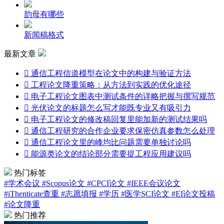
韵母有哪些
新闻稿格式
最新文章

通信工程信道模型在论文中的构建与验证方法

工程论文降重策略：从方法到实践的优化途径

电子工程论文图表中测试条件的详略把握与撰写规范

光伏论文的标题怎么写才能既专业又有吸引力

电子工程论文的修改稿回复里能加新的测试结果吗

通信工程研究的合作企业要求保密仿真参数怎么处理

通信工程论文里的峰均比问题需要单独讨论吗

能源类论文的结论部分需要提工程应用建议吗
热门标签
#学术会议
#Scopus论文
#CPCI论文
#IEEE会议论文
#iThenticate查重
#志愿填报
#学历
#医学SCI论文
#EI论文投稿
#论文降重
热门推荐