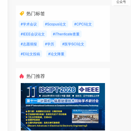
公众号
热门标签
#学术会议
#Scopus论文
#CPCI论文
#IEEE会议论文
#iThenticate查重
#志愿填报
#学历
#医学SCI论文
#EI论文投稿
#论文降重
热门推荐