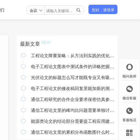
们
会议
您好，请登录

最新文章
工程论文降重策略：从方法到实践的优化途径

电子工程论文图表中测试条件的详略把握与撰写规范

光伏论文的标题怎么写才能既专业又有吸引力
顾问老师

电子工程论文的修改稿回复里能加新的测试结果吗

通信工程研究的合作企业要求保密仿真参数怎么处理
微信客服

通信工程论文里的峰均比问题需要单独讨论吗

能源类论文的结论部分需要提工程应用建议吗
客服电话

通信工程论文里的累积分布函数图什么时候用
