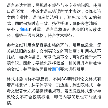
语言表达方面，需规避不规范与不专业的问题。使用
口语化词汇、生僻术语或错误的学术表达，会降低论
文的专业性。语句应简洁明了，避免冗长复杂的句
式，同时保持时态一致、指代明确，确保表意清晰。
另外，
翻译
腔过重、语言风格混乱也会影响阅读体
验，需统一语言风格，符合学术规范。
参考文献引用也是容易出错的环节。引用低质量、无
关或陈旧的文献，会削弱论文的可信度；引用格式不
规范，如标注错误、著录信息不全，可能导致学术不
端争议。因此，要优先选择权威、相关且具有时效性
的文献，并严格按照目标
期刊
要求进行引用。
格式排版同样不容忽视。不同SCI期刊对论文格式有
着严格要求，从字体字号、页边距，到图表格式、参
考文献著录方式都需精准规范。若因忽视格式要求导
致论文不符合投稿标准，即便内容优质也可能被拒
稿。