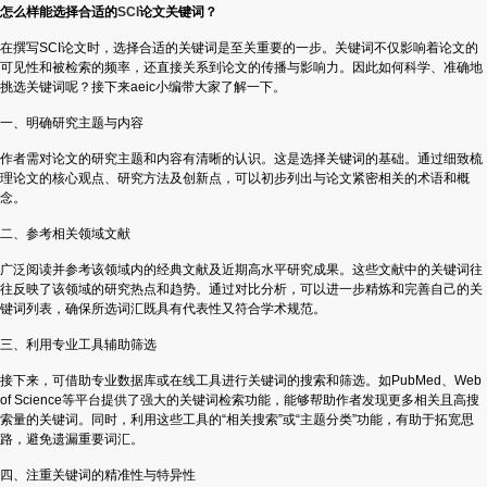
怎么样能选择合适的
SCI
论文关键词？
在撰写SCI论文时，选择合适的关键词是至关重要的一步。关键词不仅影响着论文的
可见性和被检索的频率，还直接关系到论文的传播与影响力。因此如何科学、准确地
挑选关键词呢？接下来aeic小编带大家了解一下。
一、明确研究主题与内容
作者需对论文的研究主题和内容有清晰的认识。这是选择关键词的基础。通过细致梳
理论文的核心观点、研究方法及创新点，可以初步列出与论文紧密相关的术语和概
念。
二、参考相关领域文献
广泛阅读并参考该领域内的经典文献及近期高水平研究成果。这些文献中的关键词往
往反映了该领域的研究热点和趋势。通过对比分析，可以进一步精炼和完善自己的关
键词列表，确保所选词汇既具有代表性又符合学术规范。
三、利用专业工具辅助筛选
接下来，可借助专业数据库或在线工具进行关键词的搜索和筛选。如PubMed、Web
of Science等平台提供了强大的关键词检索功能，能够帮助作者发现更多相关且高搜
索量的关键词。同时，利用这些工具的“相关搜索”或“主题分类”功能，有助于拓宽思
路，避免遗漏重要词汇。
四、注重关键词的精准性与特异性