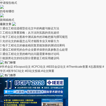
申请报告格式
韵母有哪些
新闻稿格式
最新文章

通信工程信道模型在论文中的构建与验证方法

工程论文降重策略：从方法到实践的优化途径

电子工程论文图表中测试条件的详略把握与撰写规范

光伏论文的标题怎么写才能既专业又有吸引力

电子工程论文的修改稿回复里能加新的测试结果吗

通信工程研究的合作企业要求保密仿真参数怎么处理

通信工程论文里的峰均比问题需要单独讨论吗

能源类论文的结论部分需要提工程应用建议吗
热门标签
#学术会议
#Scopus论文
#CPCI论文
#IEEE会议论文
#iThenticate查重
#志愿填报
#
学历
#医学SCI论文
#EI论文投稿
#论文降重
热门推荐