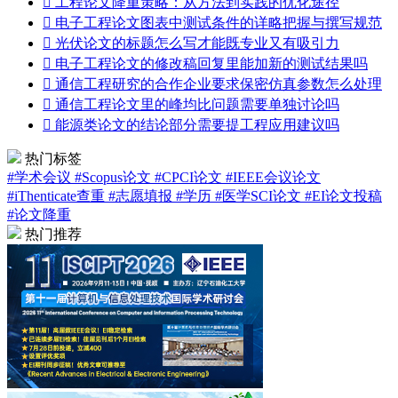

工程论文降重策略：从方法到实践的优化途径

电子工程论文图表中测试条件的详略把握与撰写规范

光伏论文的标题怎么写才能既专业又有吸引力

电子工程论文的修改稿回复里能加新的测试结果吗

通信工程研究的合作企业要求保密仿真参数怎么处理

通信工程论文里的峰均比问题需要单独讨论吗

能源类论文的结论部分需要提工程应用建议吗
热门标签
#学术会议
#Scopus论文
#CPCI论文
#IEEE会议论文
#iThenticate查重
#志愿填报
#学历
#医学SCI论文
#EI论文投稿
#论文降重
热门推荐