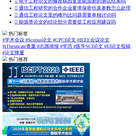

电子工程论文的修改稿回复里能加新的测试结果吗

通信工程研究的合作企业要求保密仿真参数怎么处理

通信工程论文里的峰均比问题需要单独讨论吗

能源类论文的结论部分需要提工程应用建议吗
热门标签
#学术会议
#Scopus论文
#CPCI论文
#IEEE会议论文
#iThenticate查重
#志愿填报
#学历
#医学SCI论文
#EI论文投稿
#论文降重
热门推荐