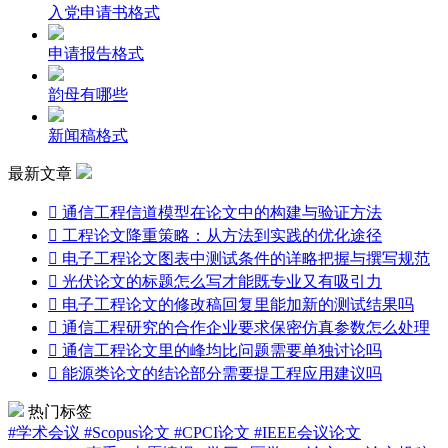
入党申请书格式
申请报告格式
韵母有哪些
新闻稿格式
最新文章

通信工程信道模型在论文中的构建与验证方法

工程论文降重策略：从方法到实践的优化途径

电子工程论文图表中测试条件的详略把握与撰写规范

光伏论文的标题怎么写才能既专业又有吸引力

电子工程论文的修改稿回复里能加新的测试结果吗

通信工程研究的合作企业要求保密仿真参数怎么处理

通信工程论文里的峰均比问题需要单独讨论吗

能源类论文的结论部分需要提工程应用建议吗
热门标签
#学术会议
#Scopus论文
#CPCI论文
#IEEE会议论文