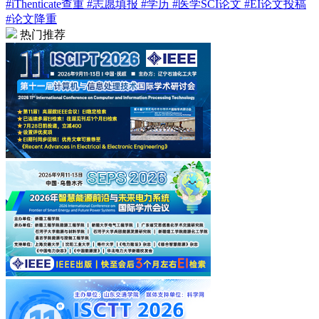
#iThenticate查重
#志愿填报
#学历
#医学SCI论文
#EI论文投稿
#论文降重
热门推荐