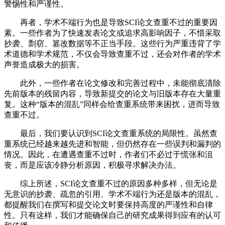
警惕性和严谨性。
再者，学术不端行为也是导致SCI论文查重不过的重要因
素。一些作者为了快速发表论文或追求高影响因子，不惜采取
抄袭、剽窃、篡改数据等不正当手段。这些行为严重违背了学
术道德和学术规范，不仅会导致查重不过，还会对作者的学术
声誉造成极大的损害。
此外，一些作者在论文修改和完善过程中，未能彻底清除
先前版本的残留内容，导致新提交的论文与旧版本存在大量重
复。这种“版本的混乱”同样会给查重系统带来困扰，进而导致
查重不过。
最后，我们要认识到SCI论文查重系统的局限性。虽然查
重系统已经越来越先进和智能，但仍然存在一些误判和漏判的
情况。因此，在遭遇查重不过时，作者们不必过于慌张和沮
丧，而是应该冷静分析原因，积极寻求解决办法。
综上所述，SCI论文查重不过的原因多种多样，但无论是
无意识的抄袭、疏忽的引用、学术不端行为还是版本的混乱，
都提醒我们在撰写和提交论文时要保持高度的严谨性和自律
性。只有这样，我们才能确保自己的研究成果得到应有的认可