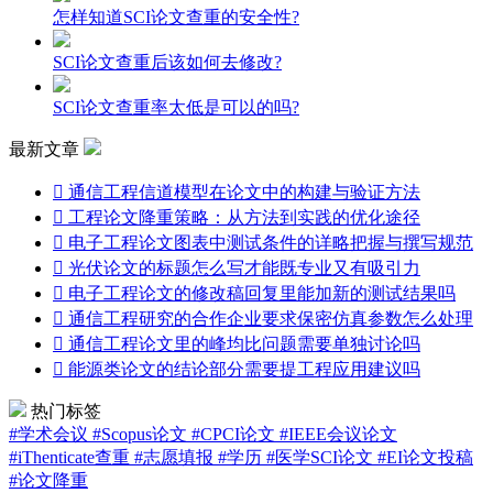
怎样知道SCI论文查重的安全性?
SCI论文查重后该如何去修改?
SCI论文查重率太低是可以的吗?
最新文章

通信工程信道模型在论文中的构建与验证方法

工程论文降重策略：从方法到实践的优化途径

电子工程论文图表中测试条件的详略把握与撰写规范

光伏论文的标题怎么写才能既专业又有吸引力

电子工程论文的修改稿回复里能加新的测试结果吗

通信工程研究的合作企业要求保密仿真参数怎么处理

通信工程论文里的峰均比问题需要单独讨论吗

能源类论文的结论部分需要提工程应用建议吗
热门标签
#学术会议
#Scopus论文
#CPCI论文
#IEEE会议论文
#iThenticate查重
#志愿填报
#学历
#医学SCI论文
#EI论文投稿
#论文降重