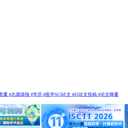
te查重
#志愿填报
#学历
#医学SCI论文
#EI论文投稿
#论文降重