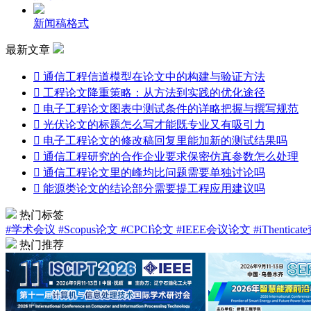
新闻稿格式
最新文章

通信工程信道模型在论文中的构建与验证方法

工程论文降重策略：从方法到实践的优化途径

电子工程论文图表中测试条件的详略把握与撰写规范

光伏论文的标题怎么写才能既专业又有吸引力

电子工程论文的修改稿回复里能加新的测试结果吗

通信工程研究的合作企业要求保密仿真参数怎么处理

通信工程论文里的峰均比问题需要单独讨论吗

能源类论文的结论部分需要提工程应用建议吗
热门标签
#学术会议
#Scopus论文
#CPCI论文
#IEEE会议论文
#iThentica
热门推荐