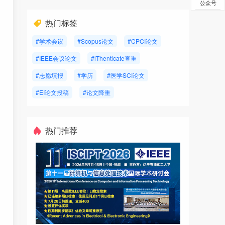
公众号
热门标签
#学术会议
#Scopus论文
#CPCI论文
#IEEE会议论文
#iThenticate查重
#志愿填报
#学历
#医学SCI论文
#EI论文投稿
#论文降重
热门推荐